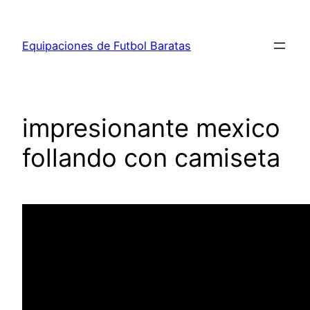
Saltar
al
Equipaciones de Futbol Baratas
contenido
impresionante mexico
follando con camiseta