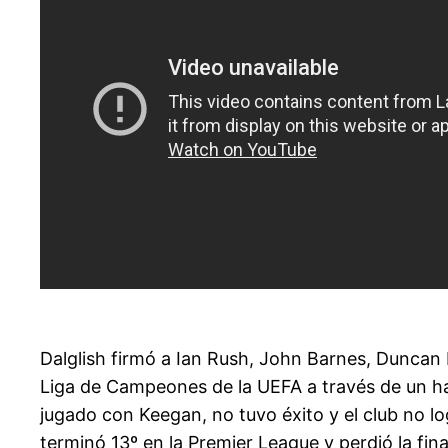
Dalglish firmó a Ian Rush, John Barnes, Duncan 
Liga de Campeones de la UEFA a través de un hat-
jugado con Keegan, no tuvo éxito y el club no l
terminó 13º en la Premier League y perdió la fina