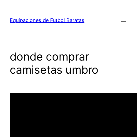
Saltar
al
Equipaciones de Futbol Baratas
contenido
donde comprar
camisetas umbro