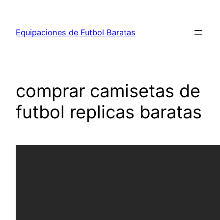
Saltar
al
Equipaciones de Futbol Baratas
contenido
comprar camisetas de
futbol replicas baratas