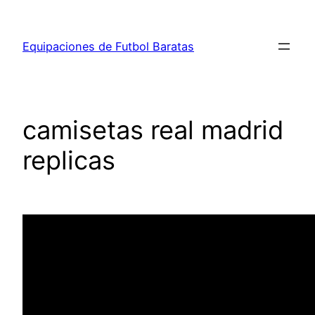
Saltar
al
Equipaciones de Futbol Baratas
contenido
camisetas real madrid
replicas