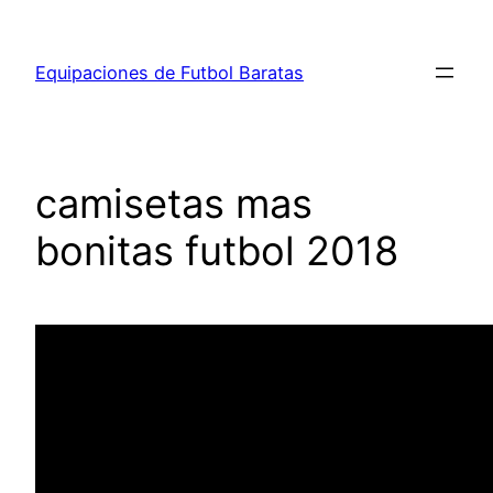
Saltar
al
Equipaciones de Futbol Baratas
contenido
camisetas mas
bonitas futbol 2018