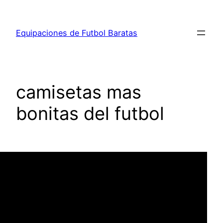
Saltar
al
Equipaciones de Futbol Baratas
contenido
camisetas mas
bonitas del futbol