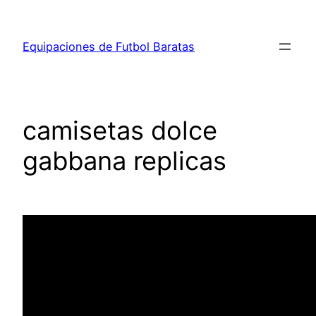
Saltar
al
Equipaciones de Futbol Baratas
contenido
camisetas dolce
gabbana replicas