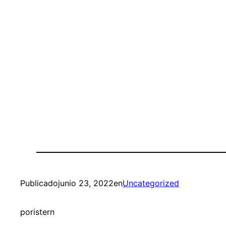
Publicado
junio 23, 2022
en
Uncategorized
por
istern