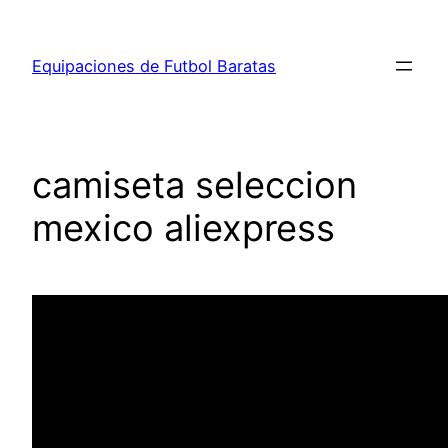
Saltar
al
Equipaciones de Futbol Baratas
contenido
camiseta seleccion
mexico aliexpress