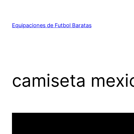
Saltar
al
contenido
Equipaciones de Futbol Baratas
camiseta mexi