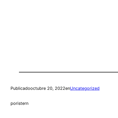
Publicado
octubre 20, 2022
en
Uncategorized
por
istern