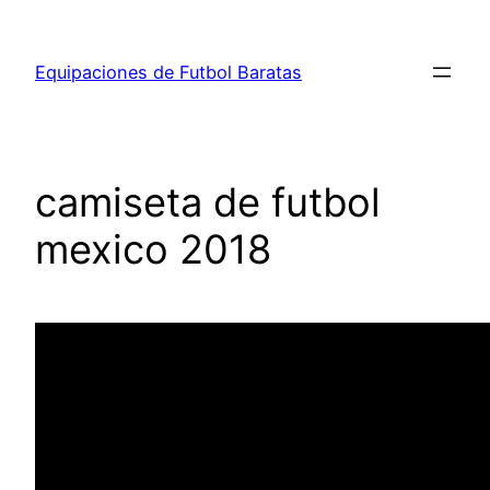
Saltar
al
Equipaciones de Futbol Baratas
contenido
camiseta de futbol
mexico 2018