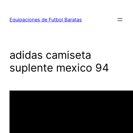
Saltar
al
Equipaciones de Futbol Baratas
contenido
adidas camiseta
suplente mexico 94