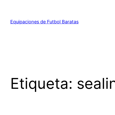
Saltar
al
contenido
Equipaciones de Futbol Baratas
Etiqueta:
seali