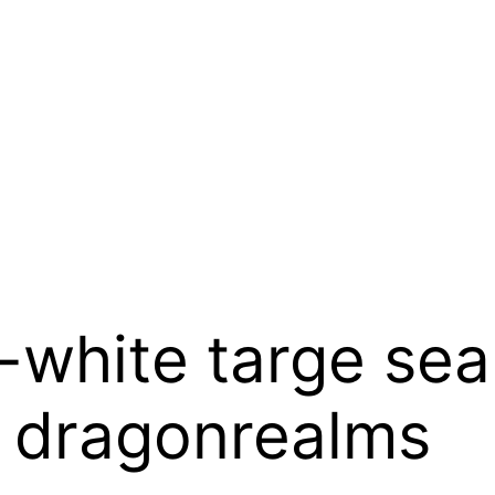
-white targe sea
x dragonrealms