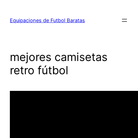
Saltar
al
Equipaciones de Futbol Baratas
contenido
mejores camisetas
retro fútbol